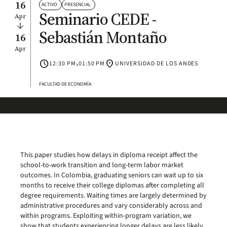
16
ACTIVO
PRESENCIAL
Seminario CEDE -
Apr
arrow_downward
Sebastián Montaño
16
Apr
schedule
›
location_on
12:30 PM
01:50 PM
UNIVERSIDAD DE LOS ANDES
FACULTAD DE ECONOMÍA
This paper studies how delays in diploma receipt affect the
school-to-work transition and long-term labor market
outcomes. In Colombia, graduating seniors can wait up to six
months to receive their college diplomas after completing all
degree requirements. Waiting times are largely determined by
administrative procedures and vary considerably across and
within programs. Exploiting within-program variation, we
show that students experiencing longer delays are less likely