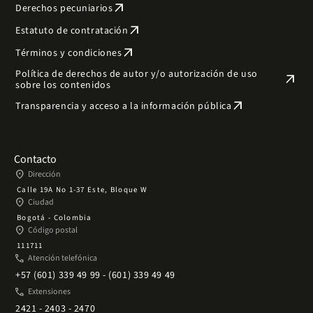
arrow_outward
Derechos pecuniarios
arrow_outward
Estatuto de contratación
arrow_outward
Términos y condiciones
Política de derechos de autor y/o autorización de uso
arrow_outward
sobre los contenidos
arrow_outward
Transparencia y acceso a la información pública
Contacto
place
Dirección
Calle 19A No 1-37 Este, Bloque W
place
Ciudad
Bogotá - Colombia
place
Código postal
111711
phone
Atención telefónica
+57 (601) 339 49 99 - (601) 339 49 49
phone
Extensiones
2421 - 2403 - 2470