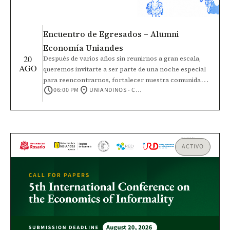
Encuentro de Egresados – Alumni
Economía Uniandes
20
Después de varios años sin reunirnos a gran escala,
AGO
queremos invitarte a ser parte de una noche especial
para reencontrarnos, fortalecer nuestra comunidad y
schedule
location_on
06:00 PM
UNIANDINOS - CALLE 92 #16-11
seguir construyendo el futuro de Economía Uniandes.
Durante el encuentro compartiremos los principales
avances y retos de la Facultad y la Universidad.
Además, participaremos en un espacio de cocreación
para identificar intereses comunes y dar vida a nuevas
microcomunidades de egresados.
ACTIVO