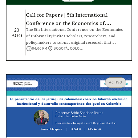
Call for Papers | 5th International
Conference on the Economics of
20
The 5th International Conference on the Economics
Informality
AGO
of Informality invites scholars, researchers, and
policymakers to submit original research that
schedule
location_on
04:00 PM
BOGOTÁ, COLOMBIA
contributes to a deeper understanding of informal
economies and their role in economic development.
This conference will bring together the academic
community and policy practitioners to foster
rigorous, interdisciplinary dialogue, strengthen
international research networks, and expand
ACTIVO
knowledge across diverse economic contexts.