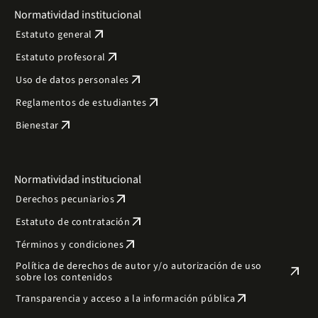
censo de 1780–1790, el artículo muestra que una mayor
Normatividad institucional
jerarquía colonial se correlaciona -en las primeras
décadas del siglo XXI- con un menor PIB per cápita
arrow_outward
Estatuto general
municipal, peores resultados educativos, mayor
arrow_outward
Estatuto profesoral
pobreza, menor acceso a la propiedad y mayor
desigualdad de la tierra.
arrow_outward
Uso de datos personales
arrow_outward
Reglamentos de estudiantes
arrow_outward
Bienestar
Normatividad institucional
arrow_outward
Derechos pecuniarios
arrow_outward
Estatuto de contratación
arrow_outward
Términos y condiciones
Política de derechos de autor y/o autorización de uso
arrow_outward
sobre los contenidos
arrow_outward
Transparencia y acceso a la información pública