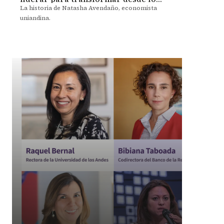
público
La historia de Natasha Avendaño, economista
uniandina.