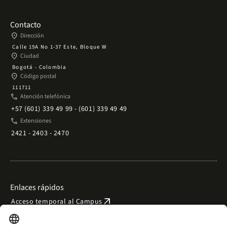
Contacto
place
Dirección
Calle 19A No 1-37 Este, Bloque W
place
Ciudad
Bogotá - Colombia
place
Código postal
111711
phone
Atención telefónica
+57 (601) 339 49 99 - (601) 339 49 49
phone
Extensiones
2421 - 2403 - 2470
Enlaces rápidos
arrow_outward
Acceso temporal al Campus
arrow_outward
Trabaje con nosotros