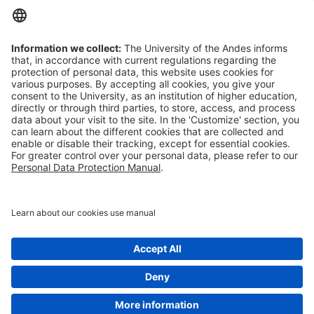
arrow_outward
Trabaje con nosotros
arrow_outward
Emergencias
arrow_outward
Preguntas frecuentes
arrow_outward
Filantropía y donaciones
Síganos
X
Facebook
Instagram
YouTube
LinkedIn
Universidad de los Andes | Vigilada Mineducación. Reconocimiento como
Universidad: Decreto 1297 del 30 de mayo de 1964. Reconocimiento
widgets
personería jurídica: Resolución 28 del 23 de febrero de 1949 MinJusticia.