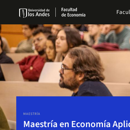
Skip
Menu
to
Facu
links
main
Navbar
content
MAESTRÍA
Maestría en Economía Apli