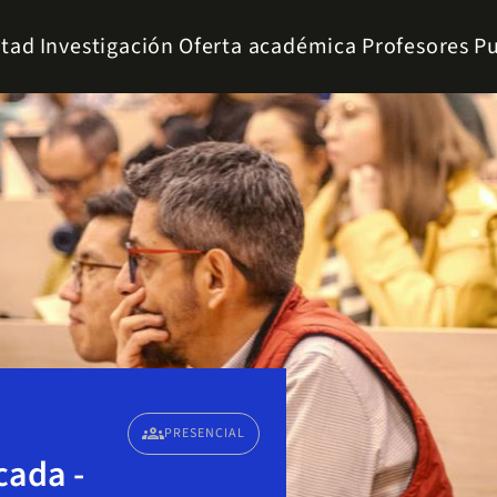
ltad
Investigación
Oferta académica
Profesores
Pu
groups
PRESENCIAL
cada -