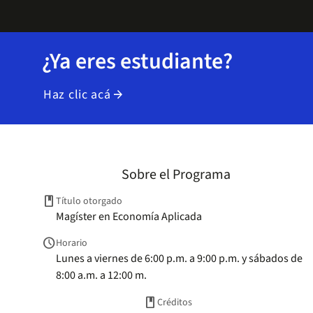
¿Ya eres estudiante?
Haz clic acá
arrow_forward
Sobre el Programa
book
Título otorgado
Magíster en Economía Aplicada
schedule
Horario
Lunes a viernes de 6:00 p.m. a 9:00 p.m. y sábados de
8:00 a.m. a 12:00 m.
book
Créditos