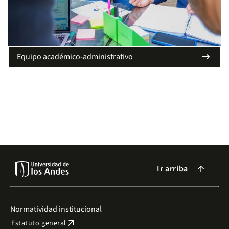
arrow_right_alt
Equipo académico-administrativo
Ir arriba
arrow_forward
Normatividad institucional
arrow_outward
Estatuto general