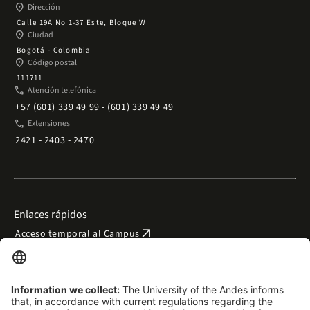
place
Dirección
Calle 19A No 1-37 Este, Bloque W
place
Ciudad
Bogotá - Colombia
place
Código postal
111711
phone
Atención telefónica
+57 (601) 339 49 99 - (601) 339 49 49
phone
Extensiones
2421 - 2403 - 2470
Enlaces rápidos
arrow_outward
Acceso temporal al Campus
arrow_outward
Trabaje con nosotros
arrow_outward
Emergencias
arrow_outward
Preguntas frecuentes