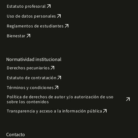
arrow_outward
Estatuto profesoral
arrow_outward
Uso de datos personales
arrow_outward
Reglamentos de estudiantes
arrow_outward
Bienestar
Normatividad institucional
arrow_outward
Derechos pecuniarios
arrow_outward
Estatuto de contratación
arrow_outward
Términos y condiciones
Política de derechos de autor y/o autorización de uso
arrow_outward
sobre los contenidos
arrow_outward
Transparencia y acceso a la información pública
Contacto