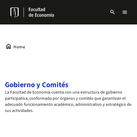
Skip
to
search
menu
main
Menu
content
links
Navbar
home
Home
Gobierno y Comités
La Facultad de Economía cuenta con una estructura de gobierno
participativa, conformada por órganos y comités que garantizan el
adecuado funcionamiento académico, administrativo y estratégico de
sus actividades.