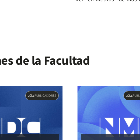
es de la Facultad
groups
groups
PUBLICACIONES
PUBL