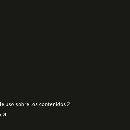
 de uso sobre los contenidos
arrow_outward
a
arrow_outward