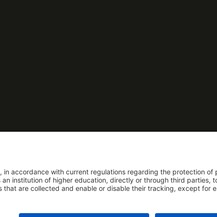
to como Universidad: Decreto 1297 del 30 de mayo de 1964. Reconocimiento 