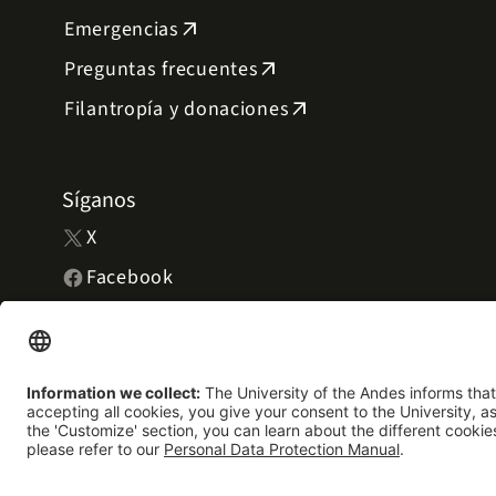
Emergencias
arrow_outward
Preguntas frecuentes
arrow_outward
Filantropía y donaciones
arrow_outward
Síganos
X
Facebook
Instagram
YouTube
LinkedIn
Universidad de los Andes | Vigilada Mineducación. Reconocimien