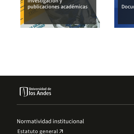
Investigación y
publicaciones académicas
Docu
Normatividad institucional
Estatuto general
arrow_outward