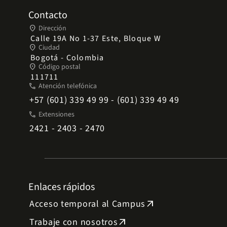
Contacto
place
Dirección
Calle 19A No 1-37 Este, Bloque W
place
Ciudad
Bogotá - Colombia
place
Código postal
111711
phone
Atención telefónica
+57 (601) 339 49 99 - (601) 339 49 49
phone
Extensiones
2421 - 2403 - 2470
Enlaces rápidos
Acceso temporal al Campus
arrow_outward
Trabaje con nosotros
arrow_outward