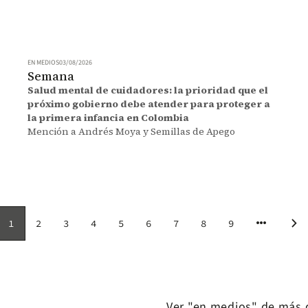
EN MEDIOS
03/08/2026
Semana
Salud mental de cuidadores: la prioridad que el
próximo gobierno debe atender para proteger a
la primera infancia en Colombia
Mención a Andrés Moya y Semillas de Apego
more_horiz
chevron_right
1
2
3
4
5
6
7
8
9
Página
Page
Page
Page
Page
Page
Page
Page
Page
Nex
actual
pag
Ver "en medios" de más 