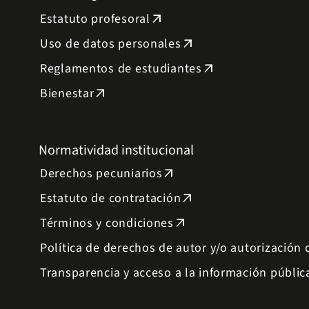
Estatuto profesoral
arrow_outward
Uso de datos personales
arrow_outward
Reglamentos de estudiantes
arrow_outward
Bienestar
arrow_outward
Normatividad institucional
Derechos pecuniarios
arrow_outward
Estatuto de contratación
arrow_outward
Términos y condiciones
arrow_outward
Política de derechos de autor y/o autorización
Transparencia y acceso a la información públic