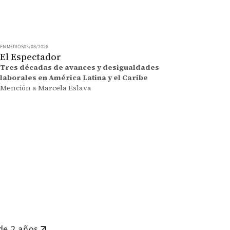
EN MEDIOS
03/08/2026
El Espectador
Tres décadas de avances y desigualdades
laborales en América Latina y el Caribe
Mención a Marcela Eslava
t
e
de 2 años
arrow_outward