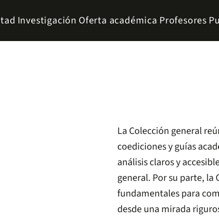
ltad
Investigación
Oferta académica
Profesores
Pu
La Colección general reú
coediciones y guías acadé
análisis claros y accesibl
general. Por su parte, l
fundamentales para comp
desde una mirada riguros