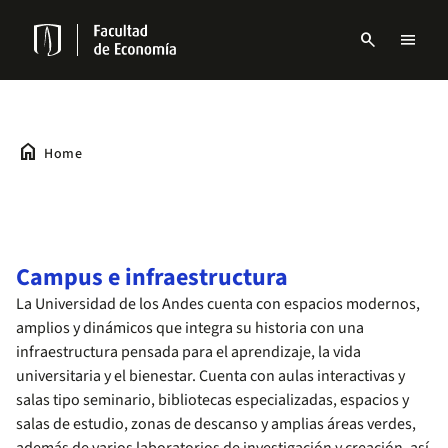
Skip
to
search
menu
main
Menu
content
links
Navbar
home
Home
Campus e infraestructura
La Universidad de los Andes cuenta con espacios modernos,
amplios y dinámicos que integra su historia con una
infraestructura pensada para el aprendizaje, la vida
universitaria y el bienestar. Cuenta con aulas interactivas y
salas tipo seminario, bibliotecas especializadas, espacios y
salas de estudio, zonas de descanso y amplias áreas verdes,