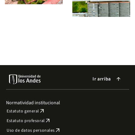
Ir arriba
arrow_forward
Normatividad institucional
arrow_outward
Estatuto general
arrow_outward
Estatuto profesoral
arrow_outward
Uso de datos personales