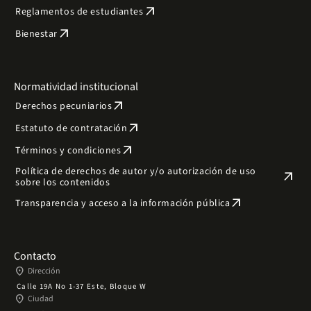
arrow_outward
Reglamentos de estudiantes
arrow_outward
Bienestar
Normatividad institucional
arrow_outward
Derechos pecuniarios
arrow_outward
Estatuto de contratación
arrow_outward
Términos y condiciones
Política de derechos de autor y/o autorización de uso
arrow_outward
sobre los contenidos
arrow_outward
Transparencia y acceso a la información pública
Contacto
place
Dirección
Calle 19A No 1-37 Este, Bloque W
place
Ciudad