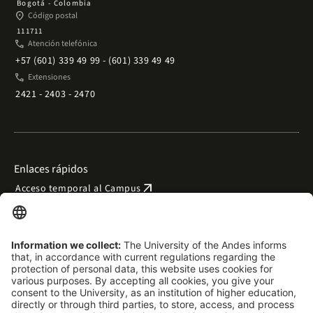
Bogotá - Colombia
place
Código postal
111711
phone
Atención telefónica
+57 (601) 339 49 99 - (601) 339 49 49
phone
Extensiones
2421 - 2403 - 2470
Enlaces rápidos
arrow_outward
Acceso temporal al Campus
arrow_outward
Trabaje con nosotros
arrow_outward
Emergencias
arrow_outward
Preguntas frecuentes
arrow_outward
Filantropía y donaciones