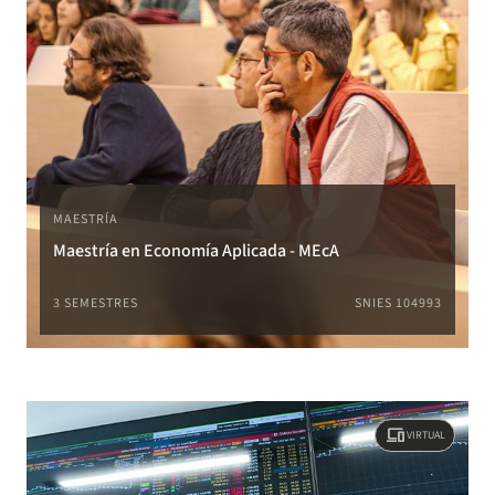
MAESTRÍA
Maestría en Economía Aplicada - MEcA
3 SEMESTRES
SNIES 104993
devices
VIRTUAL