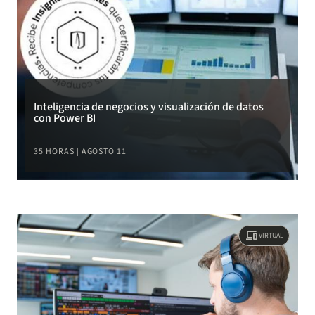
Inteligencia de negocios y visualización de datos
con Power BI
35 HORAS | AGOSTO 11
devices
VIRTUAL