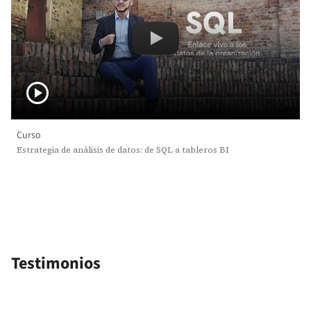
Estrategia y análisis de dat
play_circle
Curso
Estrategia de análisis de datos: de SQL a tableros BI
Testimonios