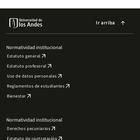
Ir arriba
arrow_forward
Normatividad institucional
arrow_outward
Estatuto general
arrow_outward
Estatuto profesoral
arrow_outward
Uso de datos personales
arrow_outward
Reglamentos de estudiantes
arrow_outward
Bienestar
Normatividad institucional
arrow_outward
Derechos pecuniarios
arrow_outward
Estatuto de contratación