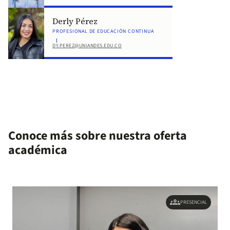
Derly Pérez
PROFESIONAL DE EDUCACIÓN CONTINUA
DY.PEREZ@UNIANDES.EDU.CO
Conoce más sobre nuestra oferta
académica
groups
PRESENCIAL