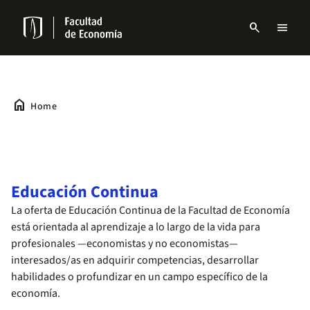
Skip
to
search
menu
main
Menu
content
links
Navbar
home
Home
Educación Continua
La oferta de Educación Continua de la Facultad de Economía
está orientada al aprendizaje a lo largo de la vida para
profesionales —economistas y no economistas—
interesados/as en adquirir competencias, desarrollar
habilidades o profundizar en un campo específico de la
economía.