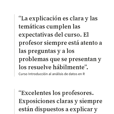
En Educación Continua, ofrecemos
descuentos para facilitar tu acceso a nuestros
cursos y programas.
“La explicación es clara y las
temáticas cumplen las
expectativas del curso. El
profesor siempre está atento a
las preguntas y a los
problemas que se presentan y
los resuelve hábilmente”.
Curso Introducción al análisis de datos en R
“Excelentes los profesores.
Exposiciones claras y siempre
están dispuestos a explicar y