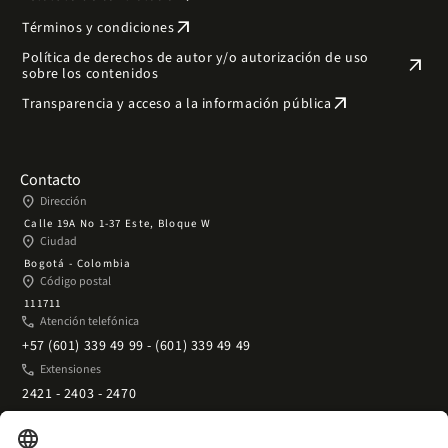
arrow_outward
Términos y condiciones
Política de derechos de autor y/o autorización de uso
arrow_outward
sobre los contenidos
arrow_outward
Transparencia y acceso a la información pública
Contacto
place
Dirección
Calle 19A No 1-37 Este, Bloque W
place
Ciudad
Bogotá - Colombia
place
Código postal
111711
phone
Atención telefónica
+57 (601) 339 49 99 - (601) 339 49 49
phone
Extensiones
2421 - 2403 - 2470