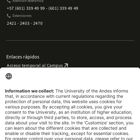
phone
Atención telefónica
+57 (601) 339 49 99 - (601) 339 49 49
phone
Extensiones
2421 - 2403 - 2470
Enlaces rápidos
arrow_outward
Acceso temporal al Campus
arrow_outward
Trabaje con nosotros
arrow_outward
Emergencias
arrow_outward
Preguntas frecuentes
arrow_outward
Filantropía y donaciones
Síganos
X