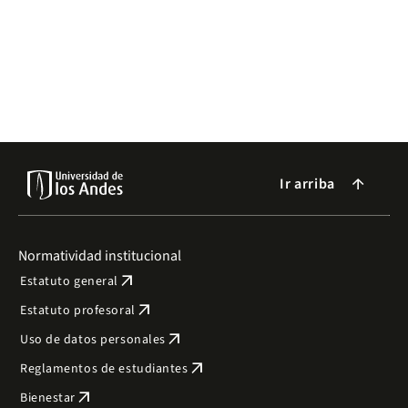
Ir arriba
arrow_forward
Normatividad institucional
arrow_outward
Estatuto general
arrow_outward
Estatuto profesoral
arrow_outward
Uso de datos personales
arrow_outward
Reglamentos de estudiantes
arrow_outward
Bienestar