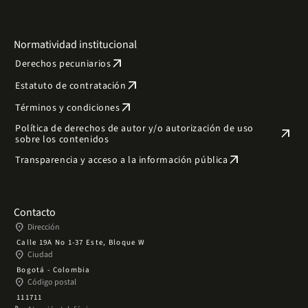
Normatividad institucional
arrow_outward
Derechos pecuniarios
arrow_outward
Estatuto de contratación
arrow_outward
Términos y condiciones
Política de derechos de autor y/o autorización de uso
arrow_outward
sobre los contenidos
arrow_outward
Transparencia y acceso a la información pública
Contacto
place
Dirección
Calle 19A No 1-37 Este, Bloque W
place
Ciudad
Bogotá - Colombia
place
Código postal
111711