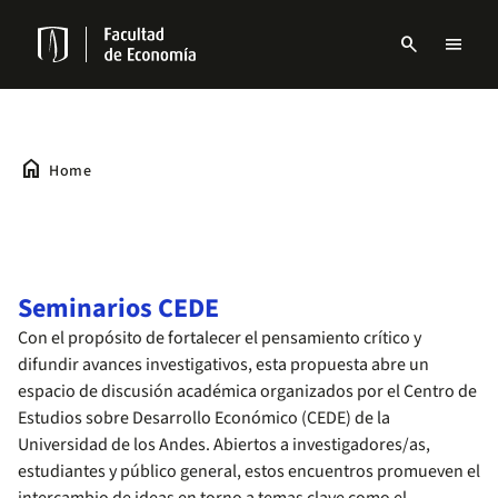
Skip
to
search
menu
main
Menu
content
links
Navbar
home
Home
Seminarios CEDE
Con el propósito de fortalecer el pensamiento crítico y
difundir avances investigativos, esta propuesta abre un
espacio de discusión académica organizados por el Centro de
Estudios sobre Desarrollo Económico (CEDE) de la
Universidad de los Andes. Abiertos a investigadores/as,
estudiantes y público general, estos encuentros promueven el