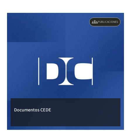
groups
PUBLICACIONES
Documentos CEDE