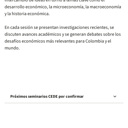
intercambio de ideas en torno a temas clave como el
desarrollo económico, la microeconomía, la macroeconomía
y la historia económica.
En cada sesión se presentan investigaciones recientes, se
discuten avances académicos y se generan debates sobre los
desafíos económicos más relevantes para Colombia y el
mundo.
keyboard_arrow_down
Próximos seminarios CEDE por confirmar