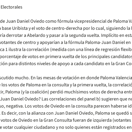
 Electorales
 de Juan Daniel Oviedo como fórmula vicepresidencial de Paloma Val
base Uribista y el voto de centro-derecha por lo cual, siguiendo la
tiría derrotar a Abelardo y pasar a la segunda vuelta. Implícito en 
otantes de centro y apoyarían a la fórmula Paloma-Juan Daniel en l
 1 ilustra la correlación (medida con una línea de regresión flexib
l porcentaje de votos en primera vuelta de los principales candidatos
ón para distintos niveles de apoyo a cada candidato en la Gran Co
discutido mucho. En las mesas de votación en donde Paloma Valencia
 los votos de Paloma en la consulta y la primera vuelta, la correlaci
r, Paloma (y la coalición) perdió muchísimos votos de derecha entre
Juan Daniel Oviedo? Las correlaciones del panel b) sugieren que no.
aso, negativa. Los votos de Oviedo en la consulta parecen haberse id
 Es decir, con la alianza con Juan Daniel Oviedo, Paloma se quedó si
otos de Oviedo en la Gran Consulta fueran de izquierda (votantes 
ede votar cualquier ciudadano y no solo quienes están registrados 