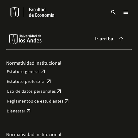
Pasar
al
search
menu
contenido
Menu
principal
links
Navbar
Ir arriba
arrow_forward
Normatividad institucional
arrow_outward
Estatuto general
arrow_outward
Estatuto profesoral
arrow_outward
Uso de datos personales
arrow_outward
Reglamentos de estudiantes
arrow_outward
Bienestar
Normatividad institucional