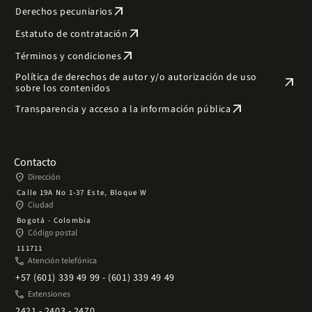
arrow_outward
Derechos pecuniarios
arrow_outward
Estatuto de contratación
arrow_outward
Términos y condiciones
Política de derechos de autor y/o autorización de uso
arrow_outward
sobre los contenidos
arrow_outward
Transparencia y acceso a la información pública
Contacto
place
Dirección
Calle 19A No 1-37 Este, Bloque W
place
Ciudad
Bogotá - Colombia
place
Código postal
111711
phone
Atención telefónica
+57 (601) 339 49 99 - (601) 339 49 49
phone
Extensiones
2421 - 2403 - 2470