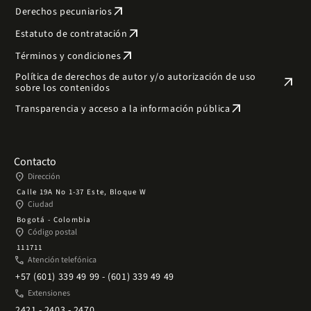
arrow_outward
Derechos pecuniarios
arrow_outward
Estatuto de contratación
arrow_outward
Términos y condiciones
Política de derechos de autor y/o autorización de uso
arrow_outward
sobre los contenidos
arrow_outward
Transparencia y acceso a la información pública
Contacto
place
Dirección
Calle 19A No 1-37 Este, Bloque W
place
Ciudad
Bogotá - Colombia
place
Código postal
111711
phone
Atención telefónica
+57 (601) 339 49 99 - (601) 339 49 49
phone
Extensiones
2421 - 2403 - 2470