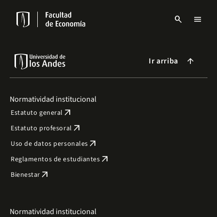
Pasar
al
search
menu
contenido
Menu
principal
links
Navbar
Ir arriba
arrow_forward
Normatividad institucional
arrow_outward
Estatuto general
arrow_outward
Estatuto profesoral
arrow_outward
Uso de datos personales
arrow_outward
Reglamentos de estudiantes
arrow_outward
Bienestar
Normatividad institucional